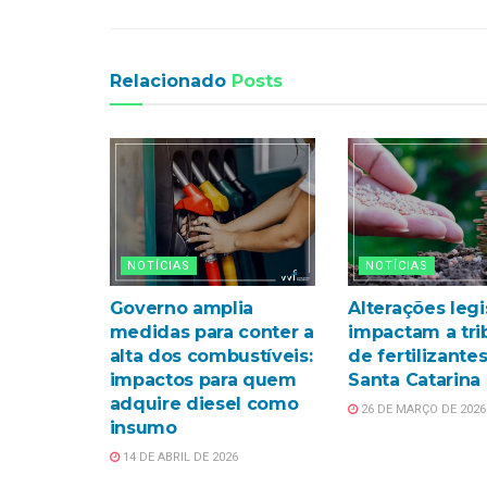
Relacionado
Posts
NOTÍCIAS
NOTÍCIAS
Governo amplia
Alterações legi
medidas para conter a
impactam a tri
alta dos combustíveis:
de fertilizante
impactos para quem
Santa Catarina
adquire diesel como
26 DE MARÇO DE 2026
insumo
14 DE ABRIL DE 2026