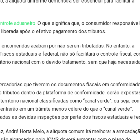
o, a alíquota uniforme demonstra ser essencial para facilitar a
ntrole aduaneiro
. O que significa que, o consumidor responsável
liberada após o efetivo pagamento dos tributos.
tas encomendas acabam por não serem tributadas. No entanto, a
cos estaduais e federal, não só facilitará o controle fiscal, c
itório nacional com o devido tratamento, sem que haja necessid
s mercadorias que tiverem os documentos fiscais em conformidad
s tributos dentro da plataforma de conformidade, serão exposta
erritório nacional classificadas como “canal verde”, ou seja, co
 entrarão em um trâmite menos célere do que o “canal verde”,
adas as devidas inspeções por parte dos fiscos estaduais e fed
z, André Horta Melo, a alíquota comum irá melhorar a arrecadaç
 são alcançados pelo ICMS deverá aumentar com o plano de