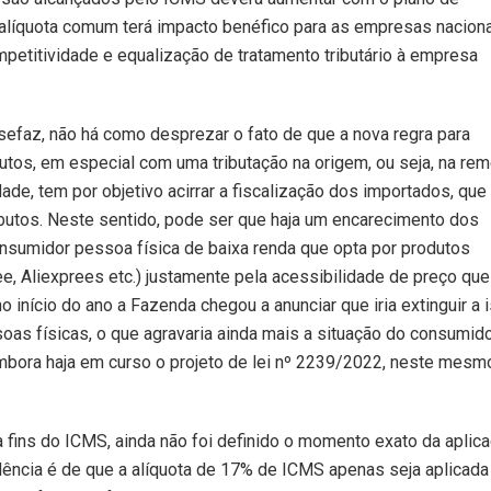
 alíquota comum terá impacto benéfico para as empresas naciona
petitividade e equalização de tratamento tributário à empresa
msefaz, não há como desprezar o fato de que a nova regra para
utos, em especial com uma tributação na origem, ou seja, na re
dade, tem por objetivo acirrar a fiscalização dos importados, que
butos. Neste sentido, pode ser que haja um encarecimento dos
consumidor pessoa física de baixa renda que opta por produtos
, Aliexprees etc.) justamente pela acessibilidade de preço que
início do ano a Fazenda chegou a anunciar que iria extinguir a 
as físicas, o que agravaria ainda mais a situação do consumid
mbora haja em curso o projeto de lei nº 2239/2022, neste mesm
a fins do ICMS, ainda não foi definido o momento exato da aplic
dência é de que a alíquota de 17% de ICMS apenas seja aplicada