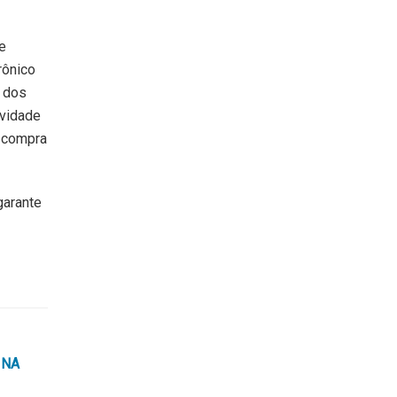
e
rônico
s dos
ividade
e compra
garante
 NA