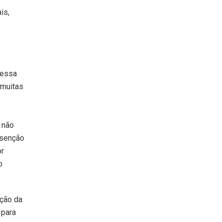
is,
messa
 muitas
 não
isenção
or
o
ação da
 para