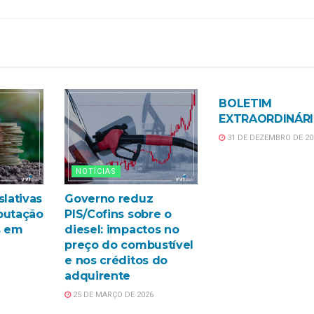
NOTÍCIAS
BOLETIM
EXTRAORDINÁR
31 DE DEZEMBRO DE 20
NOTÍCIAS
slativas
Governo reduz
butação
PIS/Cofins sobre o
s em
diesel: impactos no
preço do combustível
e nos créditos do
adquirente
25 DE MARÇO DE 2026