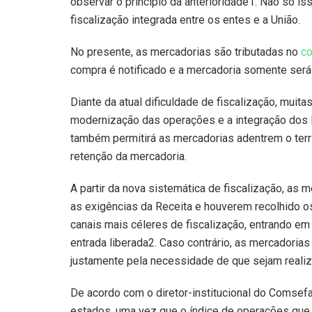
observar o princípio da anterioridade
1
. Não só iss
fiscalização integrada entre os entes e a União.
No presente, as mercadorias são tributadas no
co
compra é notificado e a mercadoria somente será 
Diante da atual dificuldade de fiscalização, mui
modernização das operações e a integração dos Fis
também permitirá as mercadorias adentrem o terr
retenção da mercadoria.
A partir da nova sistemática de fiscalização, a
as exigências da Receita e houverem recolhido o
canais mais céleres de fiscalização, entrando em t
entrada liberada
2
. Caso contrário, as mercadorias
justamente pela necessidade de que sejam realiz
De acordo com o diretor-institucional do Comsefa
estados, uma vez que o índice de operações que