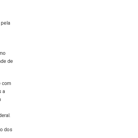
 pela
omo
ade de
e com
s a
m
eral.
ão dos