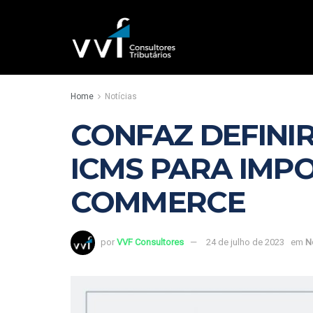
Home
Notícias
CONFAZ DEFINI
ICMS PARA IMPO
COMMERCE
por
VVF Consultores
24 de julho de 2023
em
N