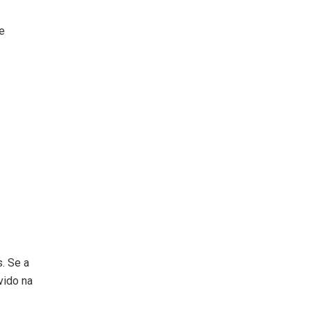
e
. Se a
vido na