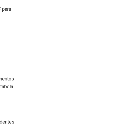
F para
imentos
tabela
identes