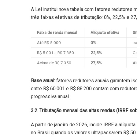
A Lei institui nova tabela com fatores redutores m
três faixas efetivas de tributação: 0%, 22,5% e 27
Faixa de renda mensal
Alíquota efetiva
Si
Até R$ 5.000
0%
Is
R$ 5.001 a R$ 7.350
22,5%
Co
Acima de R$ 7.350
27,5%
Al
Base anual:
fatores redutores anuais garantem is
entre R$ 60.001 e R$ 88.200 contam com redutore
progressiva anual.
3.2. Tributação mensal das altas rendas (IRRF so
A partir de janeiro de 2026, incide IRRF à alíquo
no Brasil quando os valores ultrapassarem R$ 50