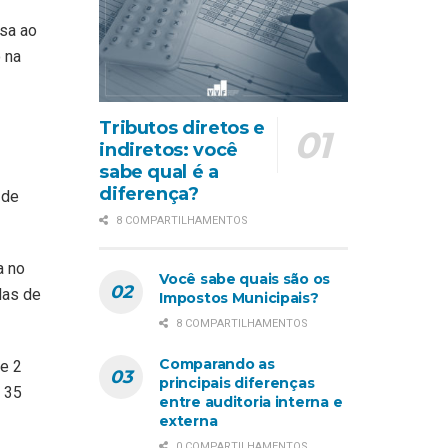
esa ao
 na
Tributos diretos e
indiretos: você
sabe qual é a
diferença?
 de
8 COMPARTILHAMENTOS
a no
Você sabe quais são os
das de
Impostos Municipais?
8 COMPARTILHAMENTOS
Comparando as
e 2
principais diferenças
 35
entre auditoria interna e
externa
0 COMPARTILHAMENTOS