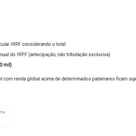
lar IRRF considerando o total
ual do IRPF (antecipação, não tributação exclusiva)
0 mil)
asil com renda global acima de determinados patamares ficam suj
ima