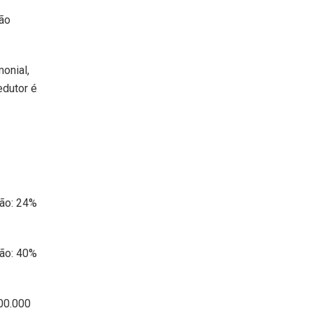
ção
onial,
edutor é
ção: 24%
ção: 40%
100.000