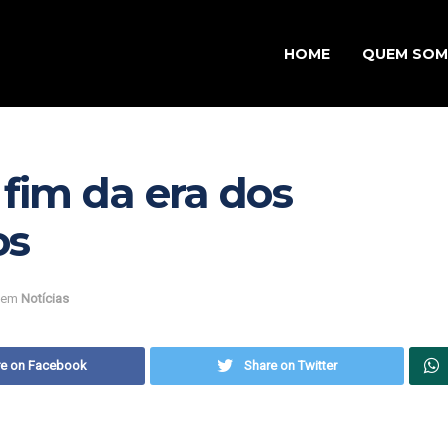
HOME
QUEM SO
o fim da era dos
os
em
Notícias
re on Facebook
Share on Twitter