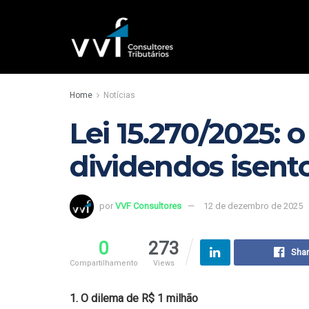
Home
Notícias
Lei 15.270/2025: 
dividendos isent
por
VVF Consultores
12 de dezembro de 2025
0
273
Sha
Compartilhamento
Views
1. O dilema de R$ 1 milhão