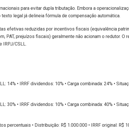
rnacionais para evitar dupla tributação. Embora a operacionaliza
texto legal já delineia fórmula de compensação automática.
s efetivas reduzidas por incentivos fiscais (equivalência patrim
PAT, prejuízos fiscais) geralmente não acionam o redutor. O r
de IRPJ/CSLL.
LL: 14% • IRRF dividendos: 10% • Carga combinada: 24% • Situa
LL: 30% • IRRF dividendos: 10% • Carga combinada: 40% • Situa
s percentuais • Distribuição: R$ 1.000.000 • IRRF original: R$ 